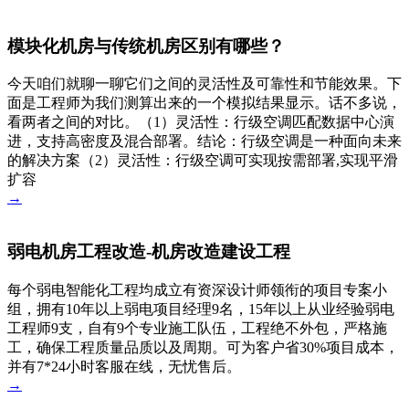
模块化机房与传统机房区别有哪些？
今天咱们就聊一聊它们之间的灵活性及可靠性和节能效果。下
面是工程师为我们测算出来的一个模拟结果显示。话不多说，
看两者之间的对比。（1）灵活性：行级空调匹配数据中心演
进，支持高密度及混合部署。结论：行级空调是一种面向未来
的解决方案（2）灵活性：行级空调可实现按需部署,实现平滑
扩容
→
弱电机房工程改造-机房改造建设工程
每个弱电智能化工程均成立有资深设计师领衔的项目专案小
组，拥有10年以上弱电项目经理9名，15年以上从业经验弱电
工程师9支，自有9个专业施工队伍，工程绝不外包，严格施
工，确保工程质量品质以及周期。可为客户省30%项目成本，
并有7*24小时客服在线，无忧售后。
→