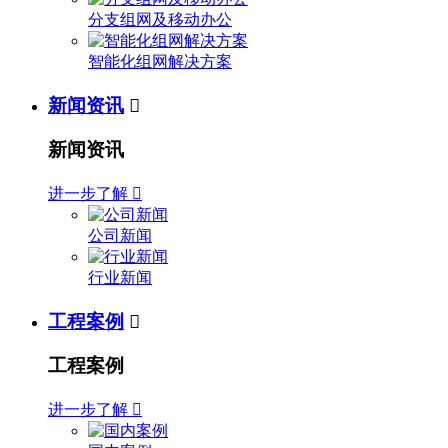
分支组网及移动办公
智能化组网解决方案
新闻资讯

新闻资讯
进一步了解

公司新闻
行业新闻
工程案例

工程案例
进一步了解
