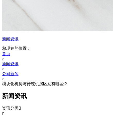
新闻资讯
您现在的位置：
首页
>
新闻资讯
>
公司新闻
>
模块化机房与传统机房区别有哪些？
新闻资讯
资讯分类

