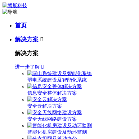
首页
解决方案

解决方案
进一步了解

弱电系统建设及智能化系统
信息安全整体解决方案
安全云解决方案
安全无线网络建设方案
智能化机房建设及动环监测